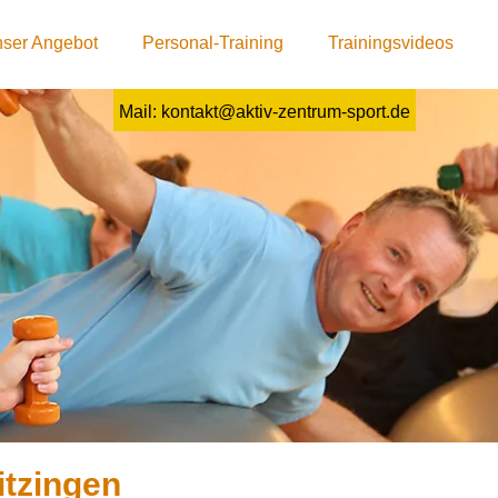
ser Angebot
Personal-Training
Trainingsvideos
0 71 56 - 92 78 89
Mail: kontakt@aktiv-zentrum-sport.de
itzingen