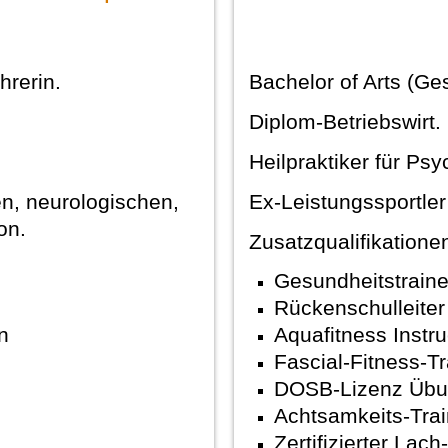
hrerin.
Bachelor of Arts (G
Diplom-Betriebswirt.
Heilpraktiker für Psy
en, neurologischen,
Ex-Leistungssportler
on.
Zusatzqualifikatione
Gesundheitstraine
Rückenschulleite
n
Aquafitness Instru
Fascial-Fitness-Tr
DOSB-Lizenz Übung
Achtsamkeits-Trai
Zertifizierter Lach