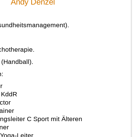
Andy Denzel
esundheitsmanagement).
chotherapie.
 (Handball).
n:
r
r KddR
ctor
ainer
sleiter C Sport mit Älteren
ner
-Yoga-Leiter